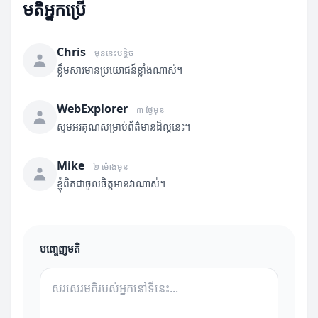
មតិអ្នកប្រើ
Chris
មុននេះបន្តិច
ខ្លឹមសារមានប្រយោជន៍ខ្លាំងណាស់។
WebExplorer
៣ ថ្ងៃមុន
សូមអរគុណសម្រាប់ព័ត៌មានដ៏ល្អនេះ។
Mike
២ ម៉ោងមុន
ខ្ញុំពិតជាចូលចិត្តអានវាណាស់។
បញ្ចេញមតិ