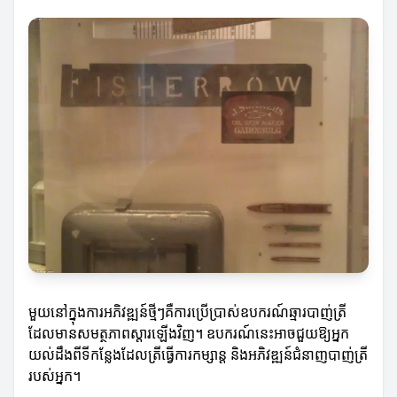
មួយនៅក្នុងការអភិវឌ្ឍន៍ថ្មីៗគឺការប្រើប្រាស់ឧបករណ៍ឆ្មារបាញ់ត្រី
ដែលមានសមត្ថភាពស្ដារឡើងវិញ។ ឧបករណ៍នេះអាចជួយឱ្យអ្នក
យល់ដឹងពីទីកន្លែងដែលត្រីធ្វើការកម្សាន្ត និងអភិវឌ្ឍន៍ជំនាញបាញ់ត្រី
របស់អ្នក។