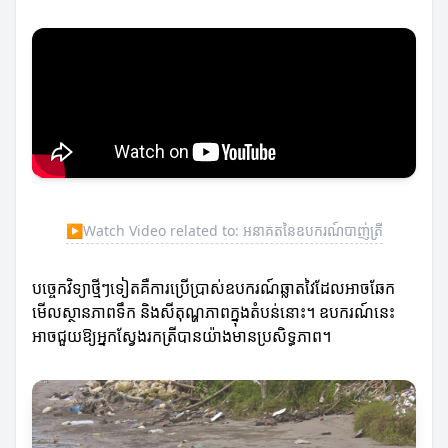
▶
Watch Video related to: អនាគតនៃឧបករណ៍បាញ់ត្រី
បច្ចេកវិទ្យាថ្មីៗទៀតគឺការប្រើប្រាស់ឧបករណ៍ឆ្លាតវៃដែលអាចឆែក
មើលស្ថានភាពទឹក និងសីតុណ្ហភាពក្នុងតំបន់នោះ។ ឧបករណ៍នេះ
អាចជួយឱ្យអ្នកស្វែងរកត្រីបានយ៉ាងមានប្រសិទ្ធភាព។