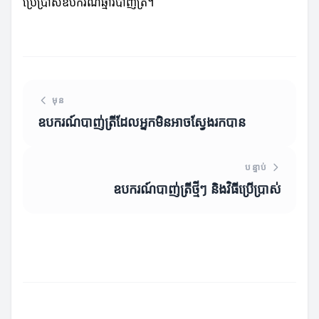
ប្រើប្រាស់ឧបករណ៍ឆ្មារបាញ់ត្រី។
មុន
ឧបករណ៍បាញ់ត្រីដែលអ្នកមិនអាចស្វែងរកបាន
បន្ទាប់
ឧបករណ៍បាញ់ត្រីថ្មីៗ និងវិធីប្រើប្រាស់