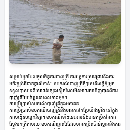
សម្រាប់អ្នកដែលចូលចិត្តការបាញ់ត្រី ការបន្តការស្រាវជ្រាវនិងការ
អភិវឌ្ឍន៍គឺជាកត្តាសំខាន់។ ឧបករណ៍បាញ់ត្រីថ្មីៗនេះនឹងធ្វើឱ្យអ្នក
ទទួលបានបទពិសោធន៍ផ្សេងទៀតដែលមិនអាចរកឃើញបានពីការ
បាញ់ត្រីបែបចំនួននាពេលខាងមុខ។
ការប្រើប្រាស់ឧបករណ៍បាញ់ត្រីក្នុងអនាគត
ការប្រើប្រាស់ឧបករណ៍បាញ់ត្រីនឹងមានការកែប្រែយ៉ាងខ្លាំង នៅក្នុង
ការបង្កើតបច្ចេកវិទ្យា។ ឧបករណ៍ទាំងនេះអាចនឹងមានកម្រិតនៃការ
ស្វែងរកត្រីតាមរយៈឧបករណ៍ឆ្លាតវៃដែលមានកម្រិតប៉ាន់ស្មាននិងការ