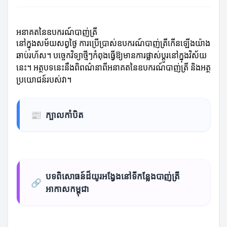
អនាគតនៃឧបករណ៍បាញ់ត្រី
នៅក្នុងសម័យសព្វថ្ងៃ ការប្រើប្រាស់ឧបករណ៍បាញ់ត្រីកើនឡើងយ៉ាង
ឆាប់រហ័ស។ បច្ចេកវិទ្យាថ្មីៗកំពុងធ្វើឱ្យមានការផ្លាស់ប្តូរនៅក្នុងវិស័យ
នេះ។ អត្ថបទនេះនឹងពិពណ៌នាពីអនាគតនៃឧបករណ៍បាញ់ត្រី និងអត្ថ
ប្រយោជន៍របស់វា។
📰
ក្បាលកាំបិត
បទពិសោធន៍ដ៏យូរអង្វែងនៅទីកន្លែងបាញ់ត្រី
🔗
អាកាសកម្ពុជា