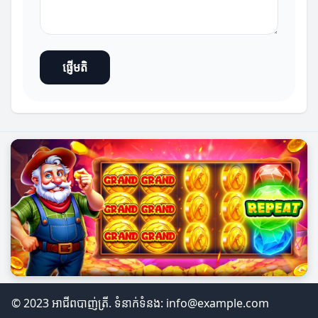
ផ្ញើមតិ
© 2023 អាជីពបាញ់ត្រី. ទំនាក់ទំនង:
info@example.com