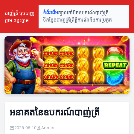
បាញ់ត្រី ចុចបាញ់
ទំព័រដើម
ក្បាលកាំបិត
ឧបករណ៍បាញ់ត្រី
ភ្លាម ឈ្នះភ្លាម
ទីកន្លែងបាញ់ត្រី
ព្រឹត្តិការណ៍និងការប្រកួត
អនាគតនៃឧបករណ៍បាញ់ត្រី
2026-06-10
Admin