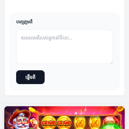
បញ្ចេញមតិ
ផ្ញើមតិ