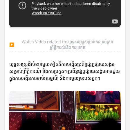
Watch Video related to: យុទ្ធសាស្ត្រ​សម្រាប់ការគ្រប់គ្រង
▶
ព្រឹត្តិការណ៍និងការប្រកួត
យុទ្ធសាស្ត្រដ៏សំខាន់មួយទៀតគឺការបង្កើតប្រព័ន្ធផ្សព្វផ្សាយសង្គម
សម្រាប់ព្រឹត្តិការណ៍ និងការប្រកួត។ ប្រព័ន្ធផ្សព្វផ្សាយសង្គមអាចជួយ
ក្នុងការបង្កើនការចាប់អារម្មណ៍ និងការចូលរួមរបស់អ្នក។