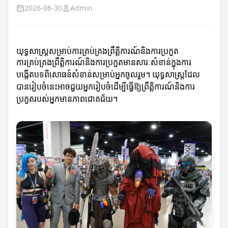
2026-06-30
Admin
យុទ្ធសាស្ត្រ​សម្រាប់ការគ្រប់គ្រងព្រឹត្តិការណ៍និងការប្រកួត
ការគ្រប់គ្រងព្រឹត្តិការណ៍និងការប្រកួតមានសារៈសំខាន់ក្នុងការ
បង្កើតបទពិសោធន៍សំខាន់សម្រាប់អ្នកចូលរួម។ យុទ្ធសាស្ត្រដែល
បានរៀបចំនេះអាចជួយអ្នករៀបចំដើម្បីធ្វើឱ្យព្រឹត្តិការណ៍និងការ
ប្រកួតរបស់អ្នកមានភាពជោគជ័យ។