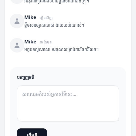
អរគុណច្រើនដែលបានផ្តល់ចំណេះដឹងថ្មីៗ។
Mike
ម្សិលមិញ
ខ្លឹមសារច្បាស់លាស់ ងាយយល់ណាស់។
Mike
៣ ថ្ងៃមុន
អត្ថបទល្អណាស់! អរគុណសម្រាប់ការចែករំលែក។
បញ្ចេញមតិ
ផ្ញើមតិ