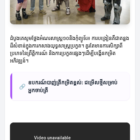
ដំបូងគេសូមថ្លែងអំណរសាស្ត្រ១០និងកុំព្យូទ័រ៖ ការបង្រៀនគឺជាគន្លង
ដ៏សំខាន់ក្នុងការកសាងយុទ្ធសាស្ត្រប្រកួត។ គួរតែមានការសិក្សាពី
ប្រភេទនៃព្រឹត្តិការណ៍ និងការប្រកួតផ្សេងៗដើម្បីបង្កើនកម្រិត
អភិវឌ្ឍន៍។
ឧបករណ៍បាញ់ត្រីកម្រិតខ្ពស់: ជម្រើសថ្មីសម្រាប់
🔗
អ្នកចាប់ត្រី