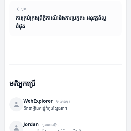
មុន
ការគ្រប់គ្រងព្រឹត្តិការណ៍និងការប្រកួត៖ អនុវត្តន៍ល្អ
បំផុត
មតិអ្នកប្រើ
WebExplorer
២ ម៉ោងមុន
ពិតជាអ្វីដែលខ្ញុំកំពុងស្វែងរក។
Jordan
មុននេះបន្តិច