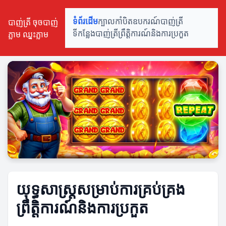
បាញ់ត្រី ចុចបាញ់
ទំព័រដើម
ក្បាលកាំបិត
ឧបករណ៍បាញ់ត្រី
ភ្លាម ឈ្នះភ្លាម
ទីកន្លែងបាញ់ត្រី
ព្រឹត្តិការណ៍និងការប្រកួត
យុទ្ធសាស្ត្រ​សម្រាប់ការគ្រប់គ្រង
ព្រឹត្តិការណ៍និងការប្រកួត