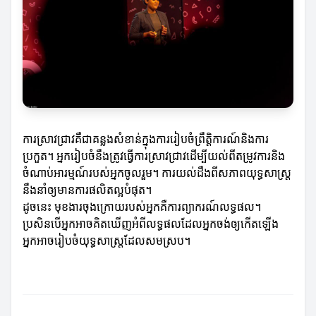
ការស្រាវជ្រាវគឺជាគន្លងសំខាន់ក្នុងការរៀបចំព្រឹត្តិការណ៍និងការ
ប្រកួត។ អ្នករៀបចំនឹងត្រូវធ្វើការស្រាវជ្រាវដើម្បីយល់ពីតម្រូវការនិង
ចំណាប់អារម្មណ៍របស់អ្នកចូលរួម។ ការយល់ដឹងពីសភាពយុទ្ធសាស្ត្រ​
នឹងនាំឲ្យមានការផលិតល្អបំផុត។
ដូចនេះ មុខងារចុងក្រោយរបស់អ្នកគឺការព្យាករណ៍លទ្ធផល។
ប្រសិនបើអ្នកអាចគិតឃើញអំពីលទ្ធផលដែលអ្នកចង់ឲ្យកើតឡើង
អ្នកអាចរៀបចំយុទ្ធសាស្ត្រដែលសមស្រប។