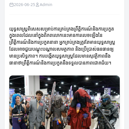
2026-06-25
Admin
យុទ្ធសាស្ត្រពិសេសសម្រាប់ការគ្រប់គ្រងព្រឹត្តិការណ៍និងការប្រកួត
ក្នុងពេលដែលនៅក្នុងពិភពលោកនេះមានការលេចឡើងនៃ
ព្រឹត្តិការណ៍និងការប្រកួតនានា អ្នកគ្រប់គ្រងត្រូវតែមានយុទ្ធសាស្ត្រ
ដែលអាចជួយបណ្តុះបណ្តាលសមត្ថភាព និងប្រើប្រាស់ធនធានឲ្យ
មានប្រសិទ្ធភាព។ ការបង្កើតយុទ្ធសាស្ត្រដែលមានសុវត្ថិភាពនឹង
ធានាថាព្រឹត្តិការណ៍និងការប្រកួតនឹងទទួលបានភាពជោគជ័យ។