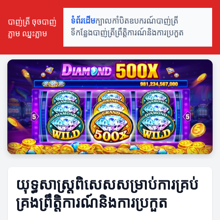
បាញ់ត្រី ចុចបាញ់
ទំព័រដើម
ក្បាលកាំបិត
ឧបករណ៍បាញ់ត្រី
ភ្លាម ឈ្នះភ្លាម
ទីកន្លែងបាញ់ត្រី
ព្រឹត្តិការណ៍និងការប្រកួត
យុទ្ធសាស្ត្រពិសេសសម្រាប់ការគ្រប់
គ្រងព្រឹត្តិការណ៍និងការប្រកួត