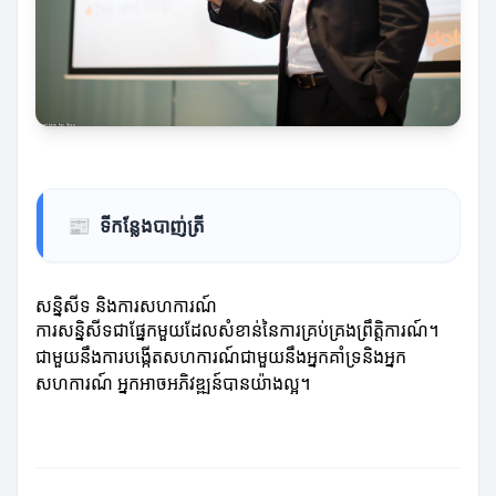
📰
ទីកន្លែងបាញ់ត្រី
សន្និសីទ និងការសហការណ៍
ការសន្និសីទជាផ្នែកមួយដែលសំខាន់នៃការគ្រប់គ្រងព្រឹត្តិការណ៍។
ជាមួយនឹងការបង្កើតសហការណ៍ជាមួយនឹងអ្នកគាំទ្រនិងអ្នក
សហការណ៍ អ្នកអាចអភិវឌ្ឍន៍បានយ៉ាងល្អ។