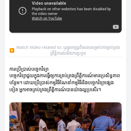
Watch Video related to: យុទ្ធសាស្ត្រពិសេសសម្រាប់ការគ្រប់គ្រង
▶
ព្រឹត្តិការណ៍និងការប្រកួត
ការប្រើប្រាស់បច្ចេកវិទ្យា
បច្ចេកវិទ្យាជួយក្នុងការធ្វើឲ្យការគ្រប់គ្រងព្រឹត្តិការណ៍មានប្រសិទ្ធភាព
បន្ថែម។ ដោយប្រើប្រាស់កម្មវិធីណែនាំកម្មវិធីនិងបច្ចេកវិទ្យាផ្សេង
ទៀត អ្នកអាចគ្រប់គ្រងព្រឹត្តិការណ៍បានយ៉ាងល្អប្រសើរ។