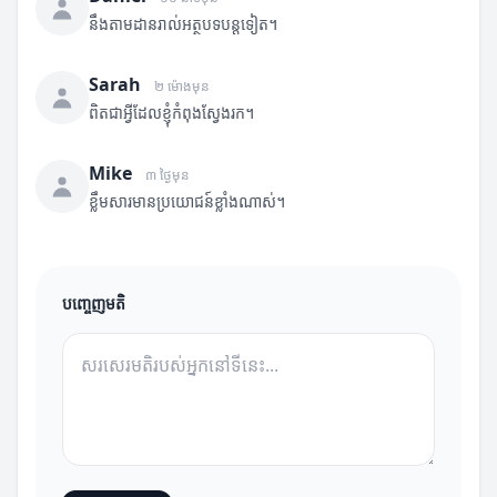
នឹងតាមដានរាល់អត្ថបទបន្តទៀត។
Sarah
២ ម៉ោងមុន
ពិតជាអ្វីដែលខ្ញុំកំពុងស្វែងរក។
Mike
៣ ថ្ងៃមុន
ខ្លឹមសារមានប្រយោជន៍ខ្លាំងណាស់។
បញ្ចេញមតិ