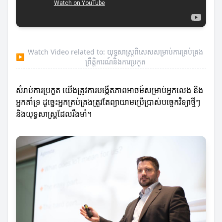
Watch Video related to: យុទ្ធសាស្ត្រពិសេសសម្រាប់ការគ្រប់គ្រង
▶
ព្រឹត្តិការណ៍និងការប្រកួត
សំរាប់ការប្រកួត យើងត្រូវការបង្កើតភាពអាចម៍សម្រាប់អ្នកលេង និង
អ្នកគាំទ្រ ដូច្នេះអ្នកគ្រប់គ្រងត្រូវតែព្យាយាមប្រើប្រាស់បច្ចេកវិទ្យាថ្មីៗ
និងយុទ្ធសាស្ត្រដែលរឹងមាំ។