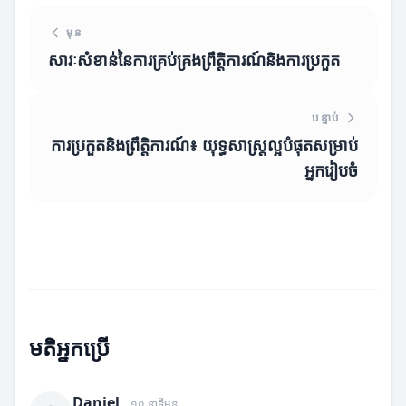
មុន
សារៈសំខាន់នៃការគ្រប់គ្រងព្រឹត្តិការណ៍និងការប្រកួត
បន្ទាប់
ការប្រកួតនិងព្រឹត្តិការណ៍៖ យុទ្ធសាស្ត្រល្អបំផុតសម្រាប់
អ្នករៀបចំ
មតិអ្នកប្រើ
Daniel
១០ នាទីមុន