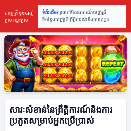
បាញ់ត្រី ចុចបាញ់
ទំព័រដើម
ក្បាលកាំបិត
ឧបករណ៍បាញ់ត្រី
ភ្លាម ឈ្នះភ្លាម
ទីកន្លែងបាញ់ត្រី
ព្រឹត្តិការណ៍និងការប្រកួត
សារៈសំខាន់នៃព្រឹត្តិការណ៍និងការ
ប្រកួតសម្រាប់អ្នកប្រើប្រាស់