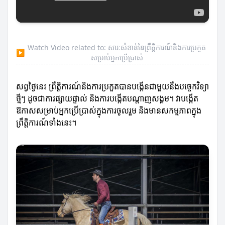
Watch Video related to: សារៈសំខាន់នៃព្រឹត្តិការណ៍និងការប្រកួត
▶
សម្រាប់អ្នកប្រើប្រាស់
សព្វថ្ងៃនេះ ព្រឹត្តិការណ៍និងការប្រកួតបានបង្កើនជាមួយនឹងបច្ចេកវិទ្យា
ថ្មីៗ ដូចជាការផ្សាយផ្ទាល់ និងការបង្កើតបណ្តាញសង្គម។ វាបង្កើត
ឱកាសសម្រាប់អ្នកប្រើប្រាស់ក្នុងការចូលរួម និងមានសកម្មភាពក្នុង
ព្រឹត្តិការណ៍ទាំងនេះ។