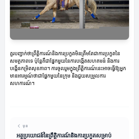
គួរបញ្ជាក់ថាព្រឹត្តិការណ៍និងការប្រកួតមិនត្រឹមតែជាការប្រកួតនៃ
សមត្ថភាពទេ ប៉ុន្តែគឺជាផ្នែកមួយនៃការបង្កើតសហគមន៍ និងការ
បង្កើនកម្រិតសុខភាព។ ការចូលរួមក្នុងព្រឹត្តិការណ៍នេះអាចធ្វើឱ្យអ្នក
មានអារម្មណ៍ថាជាផ្នែកមួយនៃក្រុម និងជួយសម្រួលការ
សហការណ៍។
មុន
អត្ថប្រយោជន៍នៃព្រឹត្តិការណ៍និងការប្រកួតសម្រាប់