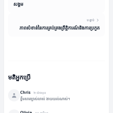
សង្គម
បន្ទាប់
ភាពសំខាន់នៃការគ្រប់គ្រងព្រឹត្តិការណ៍និងការប្រកួត
មតិអ្នកប្រើ
Chris
២ ម៉ោងមុន
ខ្លឹមសារច្បាស់លាស់ ងាយយល់ណាស់។
Olivia
១០ នាទីមុន