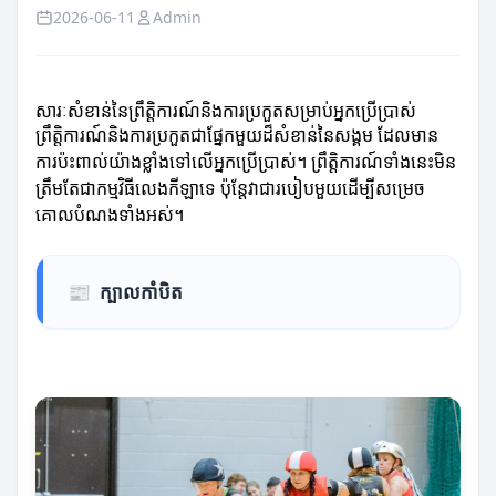
2026-06-11
Admin
សារៈសំខាន់នៃព្រឹត្តិការណ៍និងការប្រកួតសម្រាប់អ្នកប្រើប្រាស់
ព្រឹត្តិការណ៍និងការប្រកួតជាផ្នែកមួយដ៏សំខាន់នៃសង្គម ដែលមាន
ការប៉ះពាល់យ៉ាងខ្លាំងទៅលើអ្នកប្រើប្រាស់។ ព្រឹត្តិការណ៍ទាំងនេះមិន
ត្រឹមតែជាកម្មវិធីលេងកីឡាទេ ប៉ុន្តែវាជារបៀបមួយដើម្បីសម្រេច
គោលបំណងទាំងអស់។
📰
ក្បាលកាំបិត