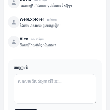
អរគុណច្រើនដែលបានផ្តល់ចំណេះដឹងថ្មីៗ។
WebExplorer
៣ ថ្ងៃមុន
នឹងតាមដានរាល់អត្ថបទបន្តទៀត។
Alex
១០ នាទីមុន
ពិតជាអ្វីដែលខ្ញុំកំពុងស្វែងរក។
បញ្ចេញមតិ