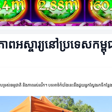
ភាពអស្ចារ្យនៅប្រទេសកម្ពុ
្រស់ធម្មជាតិ និងភាពរស់រវើក។ បទអាថ៌កំបាំងនេះនឹងជួយអ្នកស្វែងរកទីកន