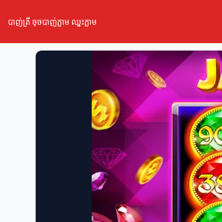
បាញ់ត្រី ចុចបាញ់ភ្លាម ឈ្នះភ្លាម