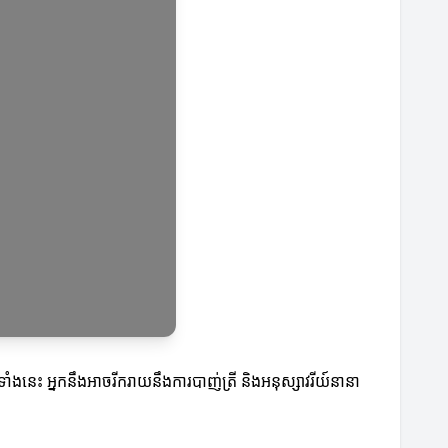
ាំងនេះ អ្នកនឹងអាចរីករាយនឹងការបាញ់ត្រី និងអនុស្សាវរីយ៍នានា