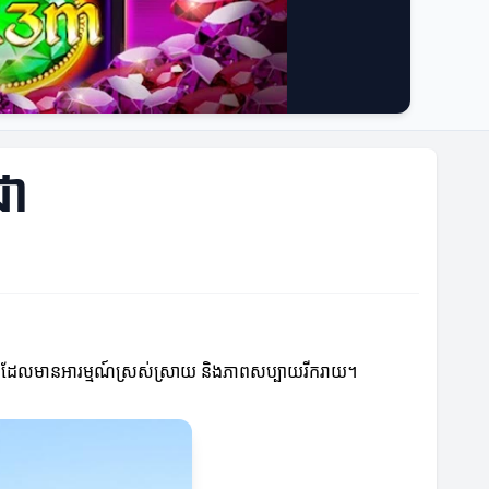
ជា
្លែងដែលមានអារម្មណ៍ស្រស់ស្រាយ និងភាពសប្បាយរីករាយ។