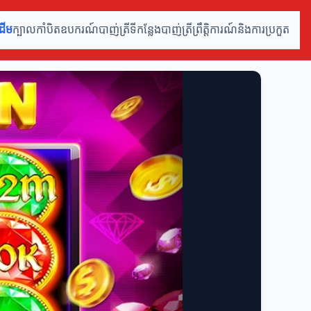
ដើម
ក្បាលកាំបិត
ឧបករណ៍បាញ់ត្រី
ទីកន្លែងបាញ់ត្រី
ព្រឹត្តិការណ៍និងការប្រកួត