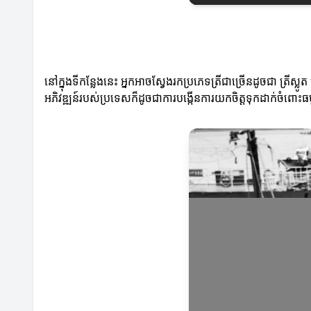
នៅក្នុងទីកន្លែងនេះ អ្នកអាចស្វែងរកប្រភេទត្រីជាច្រើនដូចជា ត្រីស
អភិវឌ្ឍន៍របស់ប្រទេសក៏ដូចជាការបង្កើនការយកចិត្តទុកដាក់ចំពោះធម