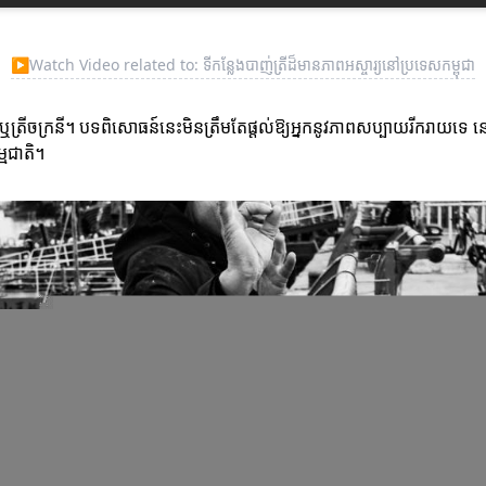
▶
Watch Video related to: ទីកន្លែងបាញ់ត្រីដ៏មានភាពអស្ចារ្យនៅប្រទេសកម្ពុជា
្លូត ឬត្រីចក្រនី។ បទពិសោធន៍នេះមិនត្រឹមតែផ្តល់ឱ្យអ្នកនូវភាពសប្បាយរីករាយទ
្មជាតិ។