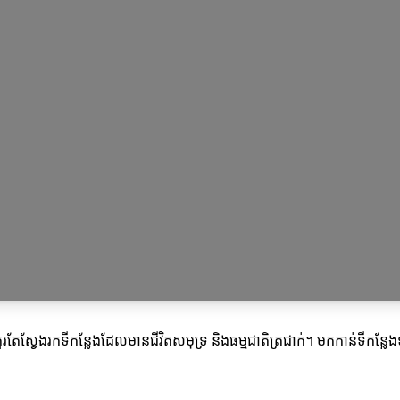
តែស្វែងរកទីកន្លែងដែលមានជីវិតសមុទ្រ និងធម្មជាតិត្រជាក់។ មកកាន់ទីកន្លែងទ