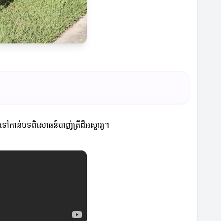
ទៅកាន់បទពិសោធន៍បាញ់ត្រីដ៏អស្ចារ្យ។