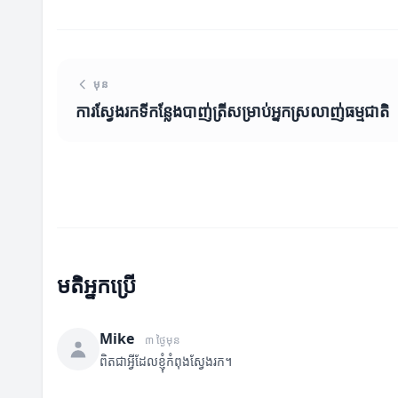
មុន
ការស្វែងរកទីកន្លែងបាញ់ត្រីសម្រាប់អ្នកស្រលាញ់ធម្មជាតិ
មតិអ្នកប្រើ
Mike
៣ ថ្ងៃមុន
ពិតជាអ្វីដែលខ្ញុំកំពុងស្វែងរក។