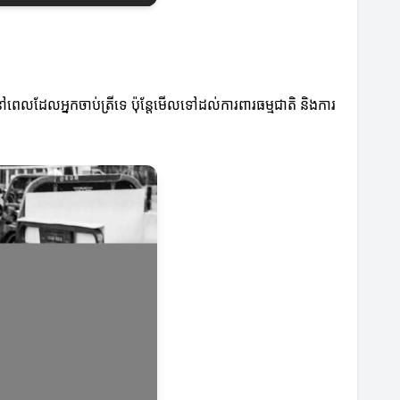
េ នៅពេលដែលអ្នកចាប់ត្រីទេ ប៉ុន្តែមើលទៅដល់ការពារធម្មជាតិ និងការ