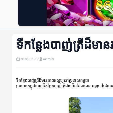
ទីកន្លែងបាញ់ត្រីដ៏មាន
2026-06-17
Admin
ទីកន្លែងបាញ់ត្រីដ៏មានភាពអស្ចារ្យនៅប្រទេសកម្ពុជា
ប្រទេសកម្ពុជាមានទីកន្លែងបាញ់ត្រីជាច្រើនដែលពោរពេញទៅដោយសម