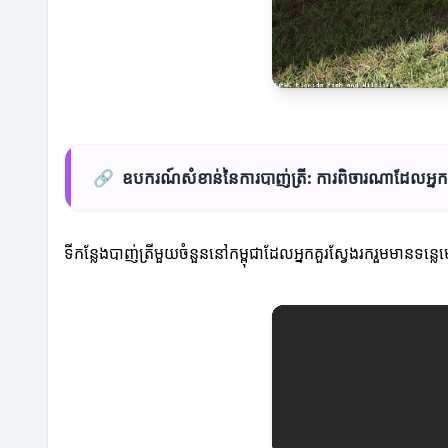
🔗
ឧបករណ៍សំខាន់នៃការបាញ់ត្រី: ការពិចារណាដែលអ្នកត
ទីកន្លែងបាញ់ត្រីមួយចំនួននៅកម្ពុជាដែលអ្នកគួរស្វែងរករួមមានទន្