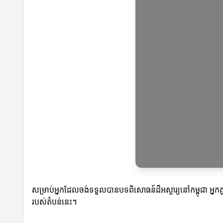
សម្រាប់អ្នកដែលចង់ទទួលបានបទពិសោធន៍ដ៏អស្ចារ្យនៅកម្ពុជា អ្នកគួរ
របស់តំបន់នេះ។