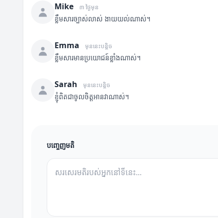
Mike
៣ ថ្ងៃមុន
ខ្លឹមសារច្បាស់លាស់ ងាយយល់ណាស់។
Emma
មុននេះបន្តិច
ខ្លឹមសារមានប្រយោជន៍ខ្លាំងណាស់។
Sarah
មុននេះបន្តិច
ខ្ញុំពិតជាចូលចិត្តអានវាណាស់។
បញ្ចេញមតិ