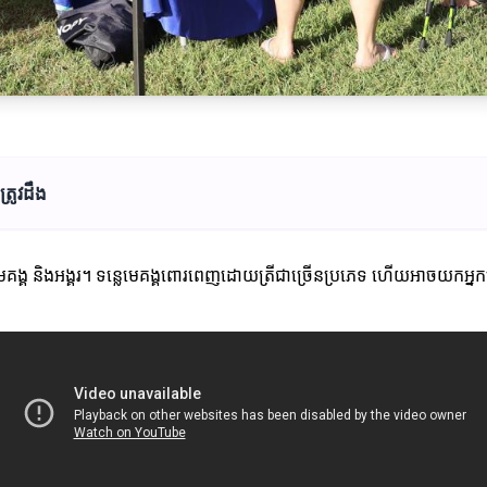
្រូវដឹង
លេមេគង្គ និងអង្គរ។ ទន្លេមេគង្គពោរពេញដោយត្រីជាច្រើនប្រភេទ ហើយអាចយកអ្នក