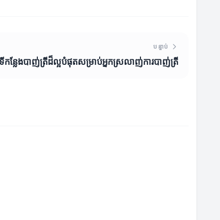
បន្ទាប់
ទីកន្លែងបាញ់ត្រីដ៏ល្អបំផុតសម្រាប់អ្នកស្រលាញ់ការបាញ់ត្រី