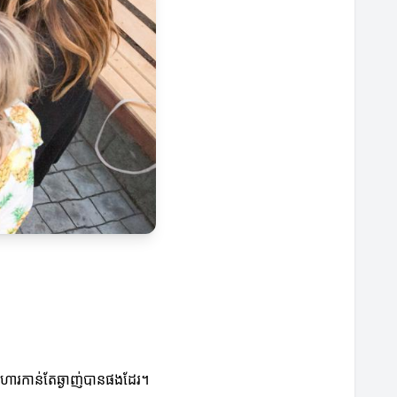
អាហារកាន់តែឆ្ងាញ់បានផងដែរ។