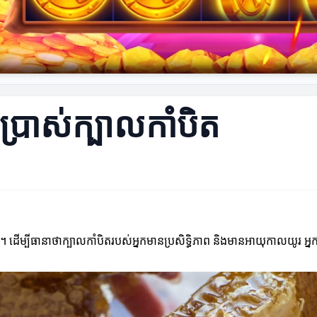
ើប្រាស់ក្បាលកាំបិត
ន។ ដើម្បីធានាថាក្បាលកាំបិតរបស់អ្នកមានប្រសិទ្ធិភាព និងមានអាយុកាលយូរ អ្នកត្