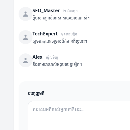
SEO_Master
២ ម៉ោងមុន
ខ្លឹមសារច្បាស់លាស់ ងាយយល់ណាស់។
TechExpert
មុននេះបន្តិច
សូមអរគុណសម្រាប់ព័ត៌មានដ៏ល្អនេះ។
Alex
ម្សិលមិញ
នឹងតាមដានរាល់អត្ថបទបន្តទៀត។
បញ្ចេញមតិ