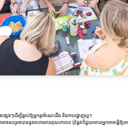
នផ្សេងៗដើម្បីផ្តល់ឱ្យអ្នកនូវចំណេះដឹង និងការបង្ហាញល្អ។
ាអ្នកអាចសម្រេចបាននូវអាហារមានគុណភាពទេ ប៉ុន្តែវាក៏ជួយអោយអ្នកអាចធ្វើឱ្យ