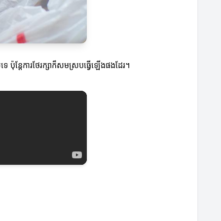
ស់ទេ ប៉ុន្តែការថែរក្សាក៏សមស្របធ្វើឡើងផងដែរ។