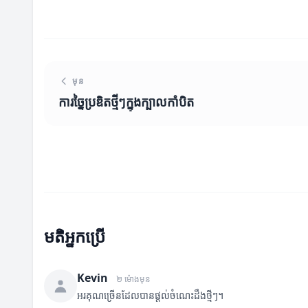
មុន
ការច្នៃប្រឌិតថ្មីៗក្នុងក្បាលកាំបិត
មតិអ្នកប្រើ
Kevin
២ ម៉ោងមុន
អរគុណច្រើនដែលបានផ្តល់ចំណេះដឹងថ្មីៗ។