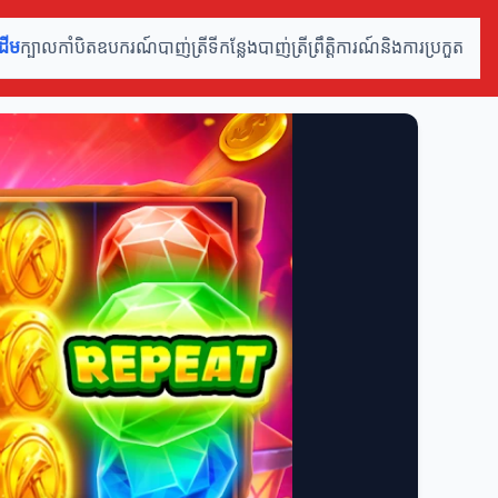
ដើម
ក្បាលកាំបិត
ឧបករណ៍បាញ់ត្រី
ទីកន្លែងបាញ់ត្រី
ព្រឹត្តិការណ៍និងការប្រកួត