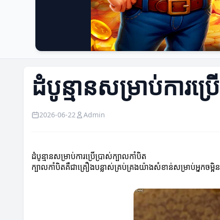
ដំបូន្មានសម្រាប់ការប្រ
2026-06-22
Admin
ដំបូន្មានសម្រាប់ការប្រើប្រាស់ក្បាលកាំបិត
ក្បាលកាំបិតគឺជាគ្រឿងបន្លាស់គ្រប់គ្រងយ៉ាងសំខាន់សម្រាប់អ្នកចម្អិ