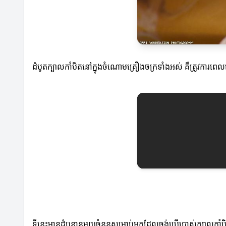
ដំបូតក្បាលកាំបិតនៅក្នុងចំណោមគ្រឿងចក្រទាំងអស់ គឺត្រូវការពេលវេល
ទីនេះមានដំបូន្មានមួយចំនួនសម្រាប់អ្នកដែលចង់ប្រើប្រាស់ក្បាលកាំបិ