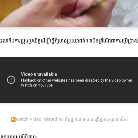
ានិងការប្រុងប្រយ័ត្នដើម្បីធ្វើឱ្យមានប្រយោជន៍។ វាមិនត្រឹមតែជាការប្រើប្រា
▶
Watch Video related to: ដំបូន្មានសម្រាប់ការប្រើប្រាស់ក្បាលកាំបិត
តឱ្យមានប្រសិទ្ធិភាព: