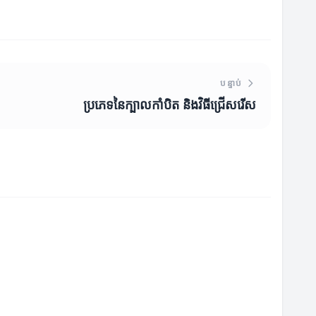
បន្ទាប់
ប្រភេទនៃក្បាលកាំបិត និងវិធីជ្រើសរើស