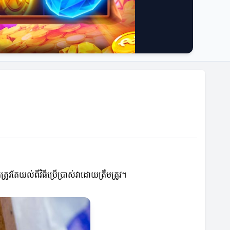
រូវតែយល់ពីវិធីប្រើប្រាស់វាដោយត្រឹមត្រូវ។