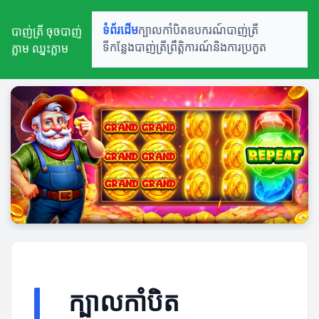
បាញ់ត្រី ចុចបាញ់
ទំព័រដើម
ក្បាលកាំបិត
ឧបករណ៍បាញ់ត្រី
ភ្លាម ឈ្នះភ្លាម
ទីកន្លែងបាញ់ត្រី
ព្រឹត្តិការណ៍និងការប្រកួត
ក្បាលកាំបិត