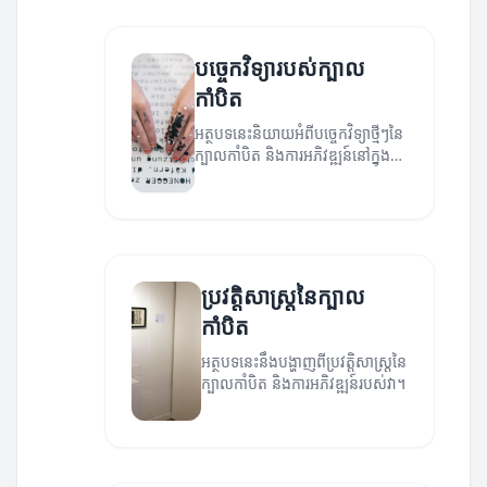
បច្ចេកវិទ្យារបស់ក្បាល
កាំបិត
អត្ថបទនេះនិយាយអំពីបច្ចេកវិទ្យាថ្មីៗនៃ
ក្បាលកាំបិត និងការអភិវឌ្ឍន៍នៅក្នុង
វិស័យនេះ។
ប្រវត្តិសាស្ត្រនៃក្បាល
កាំបិត
អត្ថបទនេះនឹងបង្ហាញពីប្រវត្តិសាស្ត្រនៃ
ក្បាលកាំបិត និងការអភិវឌ្ឍន៍របស់វា។